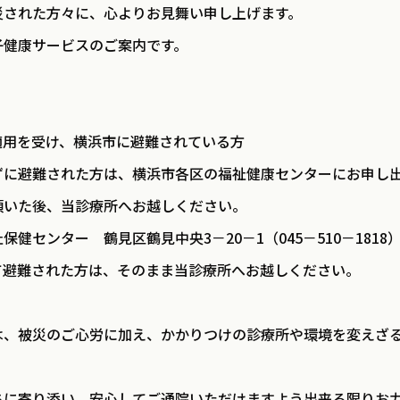
災された方々に、心よりお見舞い申し上げます。
子健康サービスのご案内です。
用を受け、横浜市に避難されている方
ずに避難された方は、横浜市各区の福祉健康センターにお申し
た後、当診療所へお越しください。
ター 鶴見区鶴見中央3－20－1（045－510－1818
て避難された方は、そのまま当診療所へお越しください。
は、被災のご心労に加え、かかりつけの診療所や環境を変えざ
ちに寄り添い、安心してご通院いただけますよう出来る限りお