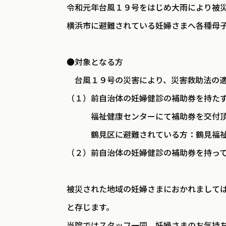
2025.09.17
令和元年台風１９号をはじめ大雨により被
予約方法変更のお知らせ
横浜市に避難されている妊婦さまへ各種母
2025.09.08
●対象となる方
台風１９号の災害により、災害救助法の適
（１）前自治体の妊婦健診の補助券を持た
福祉健康センターにて補助券を交付頂い
鶴見区に避難されている方：鶴見福祉保健セン
（２）前自治体の妊婦健診の補助券を持っ
被災された地域の妊婦さまにおかれまして
と存じます。
当院ではスタッフ一同、妊婦さまのお気持