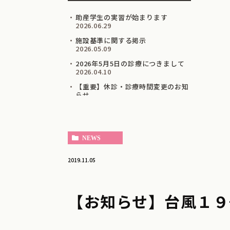
助産学生の実習が始まります
2026.06.29
施設基準に関する掲示
2026.05.09
2026年5月5日の診療につきまして
2026.04.10
【重要】休診・診療時間変更のお知
らせ
2026.01.17
クリニック名変更のお知らせ
2025.12.22
NEWS
年末年始のお知らせ
2025.12.22
2019.11.05
10月工事予定のお知らせ
2025.10.03
10月の外来担当表を更新いたしまし
【お知らせ】台風１９
た
2025.09.29
自費診療（美容処方・注射）を始め
ました。