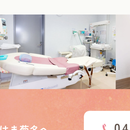
04
はま菊名へ