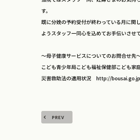
す。
既に分娩の予約受付が終わっている月に関
ようスタッフ一同心を込めてお手伝いさせ
～母子健康サービスについてのお問合せ先
こども青少年局こども福祉保健部こども家庭課 045-67
災害救助法の適用状況 http://bousai.go.jp/tai
PREV