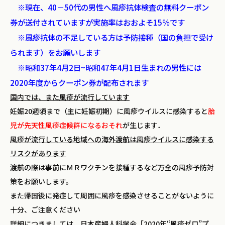
※現在、40－50代の男性へ風疹抗体検査の無料クーポン
券が送付されていますが実施率はおおよそ15％です
※風疹抗体の不足している方は予防接種（国の負担で受け
られます）をお願いします
※昭和37年4月2日~昭和47年4月1日生まれの男性には
2020年度からクーポン券が配布されます
国内では、また風疹が流行しています
妊娠20週頃まで（主に妊娠初期）に風疹ウイルスに感染すると
胎
児が先天性風疹症候群になるおそれ
が生じます．
風疹が流行している地域への海外渡航は風疹ウイルスに感染する
リスクがあります
渡航の際は事前にＭＲワクチンを接種するなど万全の風疹予防対
策をお願いします。
また帰国後に発症して周囲に風疹を感染させることがないように
十分、ご注意ください
詳細につきましては、日本産婦人科学会「2020年“風疹ゼロ”プ