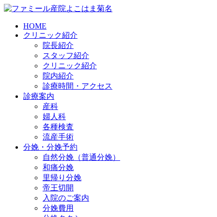
HOME
クリニック紹介
院長紹介
スタッフ紹介
クリニック紹介
院内紹介
診療時間・アクセス
診療案内
産科
婦人科
各種検査
流産手術
分娩・分娩予約
自然分娩（普通分娩）
和痛分娩
里帰り分娩
帝王切開
入院のご案内
分娩費用