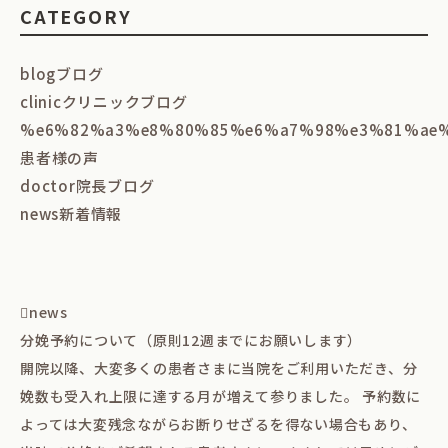
CATEGORY
blog
ブログ
clinic
クリニックブログ
%e6%82%a3%e8%80%85%e6%a7%98%e3%81%ae
患者様の声
doctor
院長ブログ
news
新着情報
news
分娩予約について（原則12週までにお願いします）
開院以降、大変多くの患者さまに当院をご利用いただき、分
娩数も受入れ上限に達する月が増えて参りました。 予約数に
よっては大変残念ながらお断りせざるを得ない場合もあり、