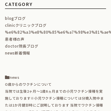
CATEGORY
blog
ブログ
clinic
クリニックブログ
%e6%82%a3%e8%80%85%e6%a7%98%e3%81%ae
患者様の声
doctor
院長ブログ
news
新着情報
news
O歳からのワクチンについて
当院では生後2ヶ月～1歳6ヵ月までの小児ワクチン接種を実
施しております※小児ワクチン接種については分娩入院中ま
たは1か月健診時にご説明しております 当院でワクチン接種